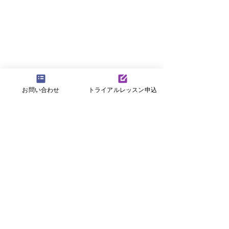
お問い合わせ
トライアルレッスン申込
コメント
ハロウィンとコミュニテ
サマースクール
コメントを追加…
ィーDAYのお知らせ
お知らせ！8月7日
日(金)