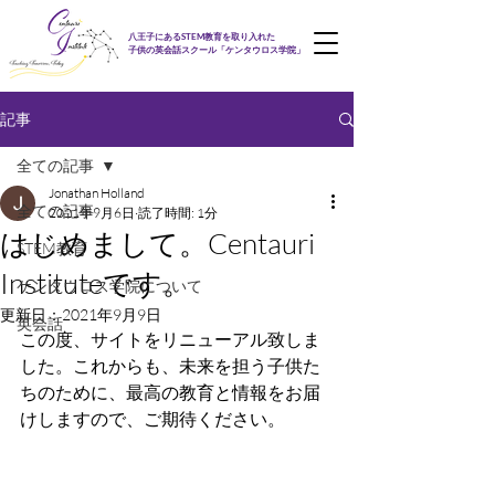
八王子にあるSTEM教育を取り入れた
子供の英会話スクール「ケンタウロス学院」
記事
全ての記事
Jonathan Holland
全ての記事
2021年9月6日
読了時間: 1分
はじめまして。Centauri
STEM教育
Instituteです。
ケンタウロス学院について
更新日：
2021年9月9日
英会話
この度、サイトをリニューアル致しま
した。これからも、未来を担う子供た
ちのために、最高の教育と情報をお届
けしますので、ご期待ください。