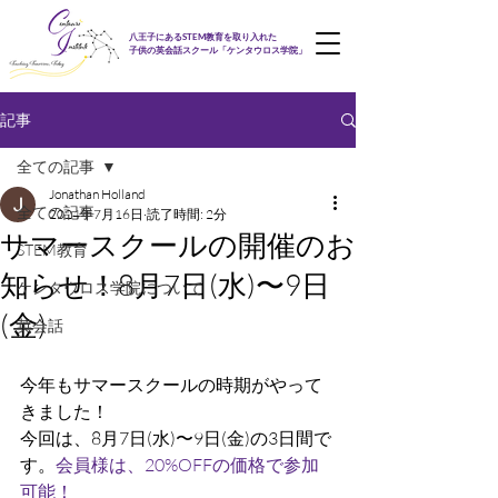
八王子にあるSTEM教育を取り入れた
子供の英会話スクール「ケンタウロス学院」
記事
全ての記事
Jonathan Holland
全ての記事
2024年7月16日
読了時間: 2分
サマースクールの開催のお
STEM教育
知らせ！8月7日(水)〜9日
ケンタウロス学院について
(金)
英会話
今年もサマースクールの時期がやって
きました！
今回は、8月7日(水)〜9日(金)の3日間で
す。
会員様は、20%OFFの価格で参加
可能！