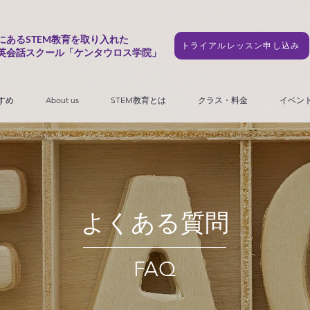
にあるSTEM教育を取り入れた
トライアルレッスン申し込み
英会話スクール「ケンタウロス学院」
すめ
About us
STEM教育とは
クラス・料金
イベン
​よくある質問
FAQ